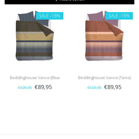
SALE
-18%
SALE
-18%
Beddinghouse Vance (Blue
Beddinghouse Vance (Terra)
€89,95
€89,95
€109,95
€109,95
Green)