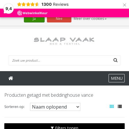
×
1300
Reviews
Wij slaan cookies op om onze website te verbeteren. Is dat akkoord?
9,4
Ja
Nee
Meer over cookies »
0 Artikelen
MENU
Producten getagd met beddinghouse vance
Sorteren op:
Filters tonen