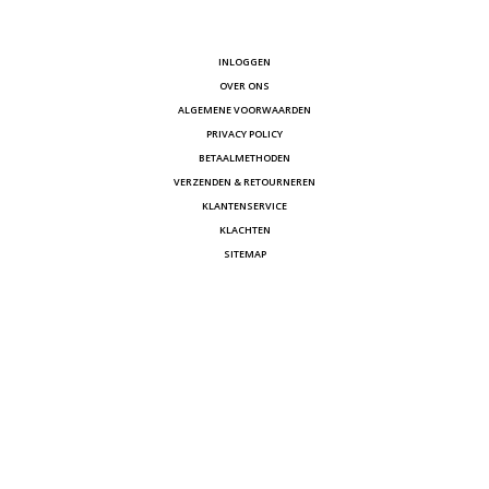
INLOGGEN
OVER ONS
ALGEMENE VOORWAARDEN
PRIVACY POLICY
BETAALMETHODEN
VERZENDEN & RETOURNEREN
KLANTENSERVICE
KLACHTEN
SITEMAP