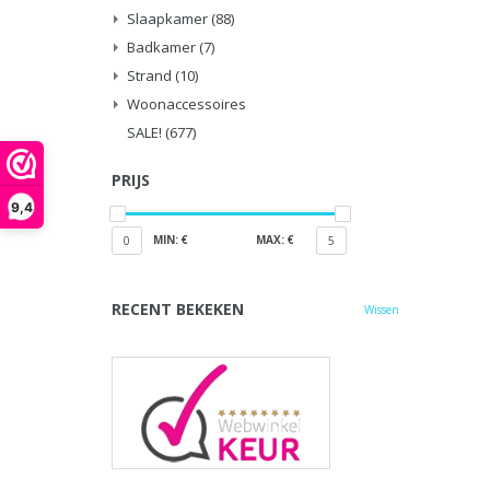
Slaapkamer
(88)
Badkamer
(7)
Strand
(10)
Woonaccessoires
SALE!
(677)
PRIJS
9,4
MIN: €
MAX: €
0
5
RECENT BEKEKEN
Wissen