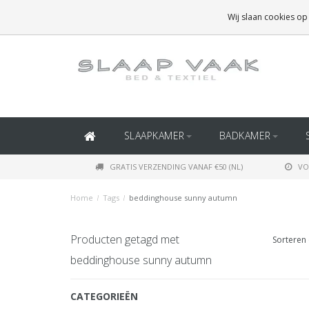
GRATIS BEZORGING BOVEN
€50
(BINNEN NEDERLAND)
Wij slaan cookies op
GRATIS BEZORGING BOVEN
€150
(BINNEN BELGIË)
SLAAPKAMER
BADKAMER
GRATIS VERZENDING VANAF €50 (NL)
VO
Home
/
Tags
/
beddinghouse sunny autumn
Producten getagd met
Sorteren 
beddinghouse sunny autumn
CATEGORIEËN