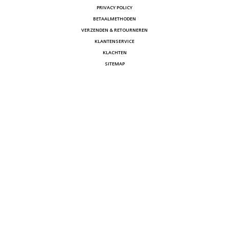
PRIVACY POLICY
BETAALMETHODEN
VERZENDEN & RETOURNEREN
KLANTENSERVICE
KLACHTEN
SITEMAP