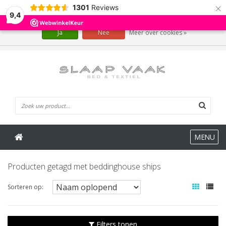
×
1301
Reviews
Wij slaan cookies op om onze website te verbeteren. Is dat akkoord?
9,4
Ja
Nee
Meer over cookies »
0 Artikelen
MENU
Producten getagd met beddinghouse ships
Sorteren op:
Filters tonen