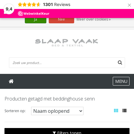
×
1301
Reviews
Wij slaan cookies op om onze website te verbeteren. Is dat akkoord?
9,4
Ja
Nee
Meer over cookies »
0 Artikelen
MENU
Producten getagd met beddinghouse senn
Sorteren op:
Filters tonen