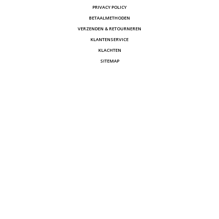
PRIVACY POLICY
BETAALMETHODEN
VERZENDEN & RETOURNEREN
KLANTENSERVICE
KLACHTEN
SITEMAP