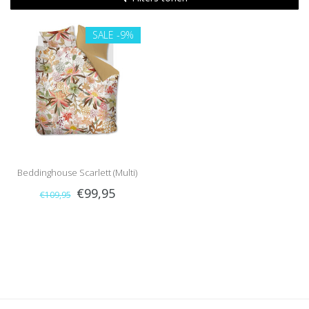
SALE
-9%
Beddinghouse Scarlett (Multi)
€99,95
€109,95