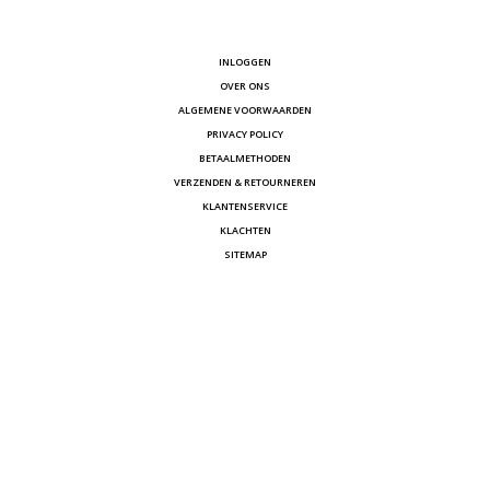
INLOGGEN
OVER ONS
ALGEMENE VOORWAARDEN
PRIVACY POLICY
BETAALMETHODEN
VERZENDEN & RETOURNEREN
KLANTENSERVICE
KLACHTEN
SITEMAP