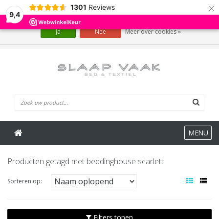
×
1301
Reviews
Wij slaan cookies op om onze website te verbeteren. Is dat akkoord?
9,4
Ja
Nee
Meer over cookies »
0 Artikelen
MENU
Producten getagd met beddinghouse scarlett
Sorteren op:
Filters tonen