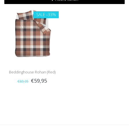
SALE
-33%
Beddinghouse Rohan (Red)
€59,95
€89,95