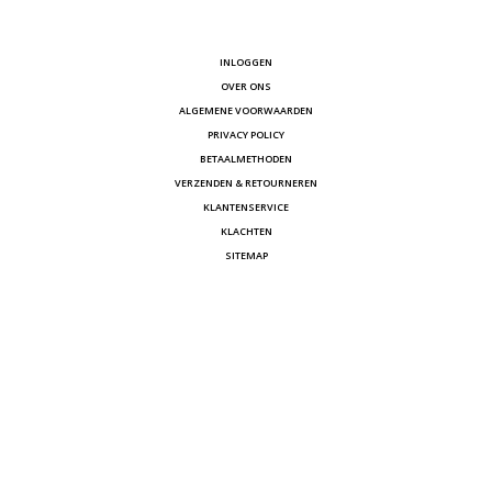
INLOGGEN
OVER ONS
ALGEMENE VOORWAARDEN
PRIVACY POLICY
BETAALMETHODEN
VERZENDEN & RETOURNEREN
KLANTENSERVICE
KLACHTEN
SITEMAP