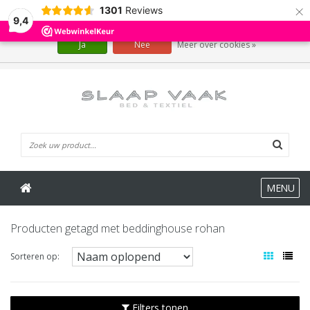
×
1301
Reviews
Wij slaan cookies op om onze website te verbeteren. Is dat akkoord?
9,4
Ja
Nee
Meer over cookies »
0 Artikelen
MENU
Producten getagd met beddinghouse rohan
Sorteren op:
Filters tonen