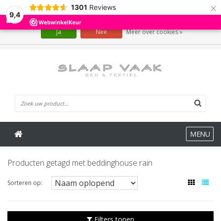
×
1301
Reviews
Wij slaan cookies op om onze website te verbeteren. Is dat akkoord?
9,4
Ja
Nee
Meer over cookies »
0 Artikelen
MENU
Producten getagd met beddinghouse rain
Sorteren op:
Filters tonen