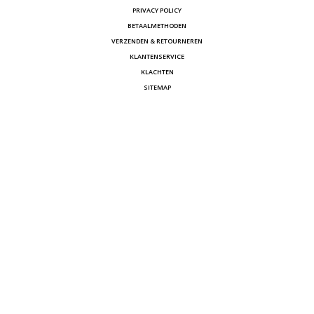
PRIVACY POLICY
BETAALMETHODEN
VERZENDEN & RETOURNEREN
KLANTENSERVICE
KLACHTEN
SITEMAP