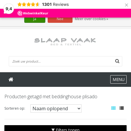
×
1301
Reviews
Wij slaan cookies op om onze website te verbeteren. Is dat akkoord?
9,4
Ja
Nee
Meer over cookies »
0 Artikelen
MENU
Producten getagd met beddinghouse plisado
Sorteren op:
Filters tonen