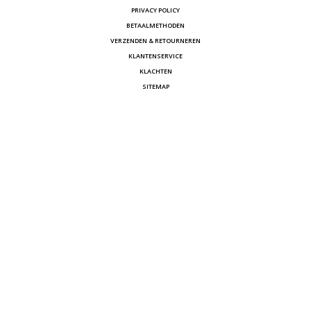
PRIVACY POLICY
BETAALMETHODEN
VERZENDEN & RETOURNEREN
KLANTENSERVICE
KLACHTEN
SITEMAP