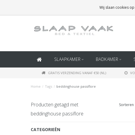
GRATIS BEZORGING BOVEN
€50
(BINNEN NEDERLAND)
Wij slaan cookies op
GRATIS BEZORGING BOVEN
€150
(BINNEN BELGIË)
SLAAPKAMER
BADKAMER
GRATIS VERZENDING VANAF €50 (NL)
VO
Home
/
Tags
/
beddinghouse passiflore
Producten getagd met
Sorteren 
beddinghouse passiflore
CATEGORIEËN