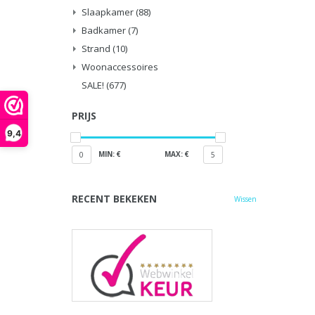
Slaapkamer
(88)
Badkamer
(7)
Strand
(10)
Woonaccessoires
SALE!
(677)
PRIJS
9,4
MIN: €
MAX: €
0
5
RECENT BEKEKEN
Wissen