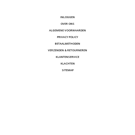
INLOGGEN
OVER ONS
ALGEMENE VOORWAARDEN
PRIVACY POLICY
BETAALMETHODEN
VERZENDEN & RETOURNEREN
KLANTENSERVICE
KLACHTEN
SITEMAP