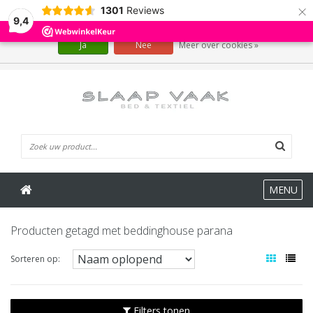
×
1301
Reviews
Wij slaan cookies op om onze website te verbeteren. Is dat akkoord?
9,4
Ja
Nee
Meer over cookies »
0 Artikelen
MENU
Producten getagd met beddinghouse parana
Sorteren op:
Filters tonen