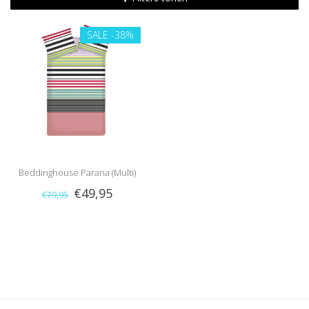
SALE
-38%
Beddinghouse Parana (Multi)
€49,95
€79,95