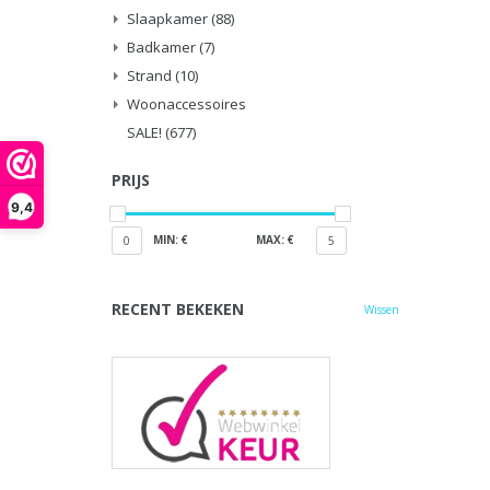
Slaapkamer
(88)
Badkamer
(7)
Strand
(10)
Woonaccessoires
SALE!
(677)
PRIJS
9,4
MIN: €
MAX: €
0
5
RECENT BEKEKEN
Wissen