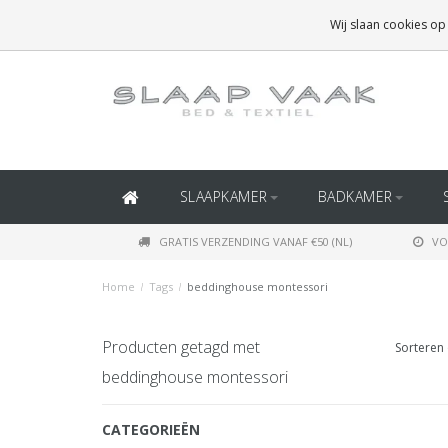
GRATIS BEZORGING BOVEN
€50
(BINNEN NEDERLAND)
Wij slaan cookies op
GRATIS BEZORGING BOVEN
€150
(BINNEN BELGIË)
SLAAPKAMER
BADKAMER
GRATIS VERZENDING VANAF €50 (NL)
VO
Home
/
Tags
/
beddinghouse montessori
Producten getagd met
Sorteren 
beddinghouse montessori
CATEGORIEËN