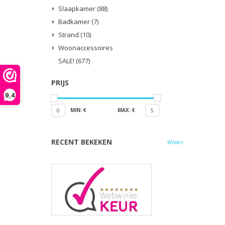
Slaapkamer
(88)
Badkamer
(7)
Strand
(10)
Woonaccessoires
SALE!
(677)
PRIJS
9,4
MIN: €
MAX: €
0
5
RECENT BEKEKEN
Wissen