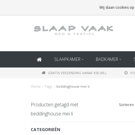
GRATIS BEZORGING BOVEN
€50
(BINNEN NEDERLAND)
Wij slaan cookies op
GRATIS BEZORGING BOVEN
€150
(BINNEN BELGIË)
SLAAPKAMER
BADKAMER
GRATIS VERZENDING VANAF €50 (NL)
VO
Home
/
Tags
/
beddinghouse mei li
Producten getagd met
Sorteren 
beddinghouse mei li
CATEGORIEËN