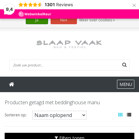
×
1301
Reviews
Wij slaan cookies op om onze website te verbeteren. Is dat akkoord?
9,4
Ja
Nee
Meer over cookies »
0 Artikelen
MENU
Producten getagd met beddinghouse manu
Sorteren op:
Filters tonen