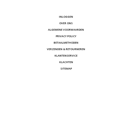
INLOGGEN
OVER ONS
ALGEMENE VOORWAARDEN
PRIVACY POLICY
BETAALMETHODEN
VERZENDEN & RETOURNEREN
KLANTENSERVICE
KLACHTEN
SITEMAP