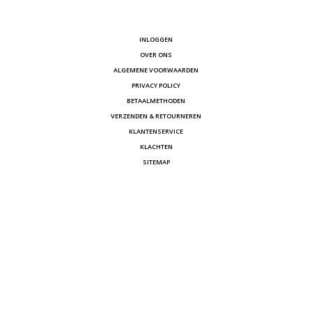
INLOGGEN
OVER ONS
ALGEMENE VOORWAARDEN
PRIVACY POLICY
BETAALMETHODEN
VERZENDEN & RETOURNEREN
KLANTENSERVICE
KLACHTEN
SITEMAP