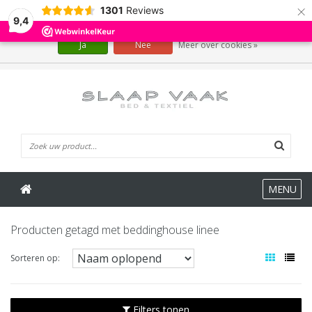
×
1301
Reviews
Wij slaan cookies op om onze website te verbeteren. Is dat akkoord?
9,4
Ja
Nee
Meer over cookies »
0 Artikelen
MENU
Producten getagd met beddinghouse linee
Sorteren op:
Filters tonen