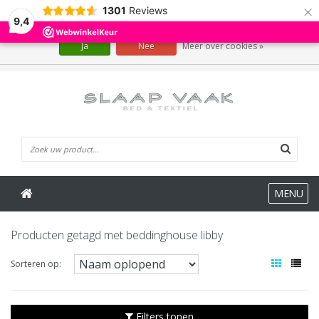
×
1301
Reviews
Wij slaan cookies op om onze website te verbeteren. Is dat akkoord?
9,4
Ja
Nee
Meer over cookies »
0 Artikelen
MENU
Producten getagd met beddinghouse libby
Sorteren op:
Filters tonen