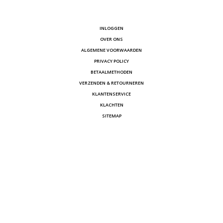
INLOGGEN
OVER ONS
ALGEMENE VOORWAARDEN
PRIVACY POLICY
BETAALMETHODEN
VERZENDEN & RETOURNEREN
KLANTENSERVICE
KLACHTEN
SITEMAP