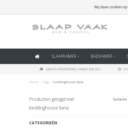
GRATIS BEZORGING BOVEN
€50
(BINNEN NEDERLAND)
Wij slaan cookies op
GRATIS BEZORGING BOVEN
€150
(BINNEN BELGIË)
SLAAPKAMER
BADKAMER
GRATIS VERZENDING VANAF €50 (NL)
VO
Home
/
Tags
/
beddinghouse liana
Producten getagd met
Sorteren 
beddinghouse liana
CATEGORIEËN