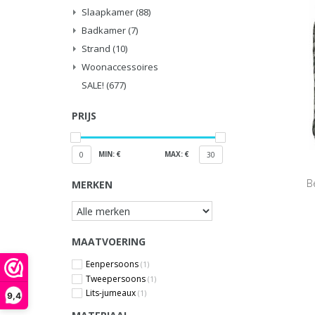
Slaapkamer
(88)
Badkamer
(7)
Strand
(10)
Woonaccessoires
SALE!
(677)
PRIJS
MIN: €
MAX: €
0
30
B
MERKEN
MAATVOERING
Eenpersoons
(1)
Tweepersoons
(1)
Lits-jumeaux
(1)
9,4