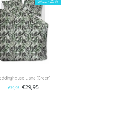
SALE
-25%
eddinghouse Liana (Green)
€29,95
€39,95