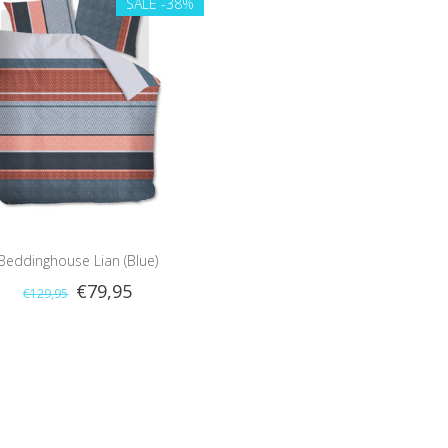
SALE
-38%
Beddinghouse Lian (Blue)
€79,95
€129,95