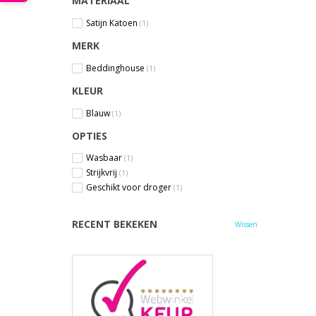
MATERIAAL
Satijn Katoen
(1)
MERK
Beddinghouse
(1)
KLEUR
Blauw
(1)
OPTIES
Wasbaar
(1)
Strijkvrij
(1)
Geschikt voor droger
(1)
RECENT BEKEKEN
Wissen