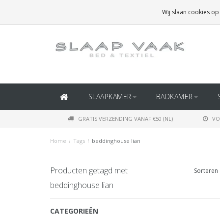
GRATIS BEZORGING BOVEN
€50
(BINNEN NEDERLAND)
Wij slaan cookies op
GRATIS BEZORGING BOVEN
€150
(BINNEN BELGIË)
SLAAPKAMER
BADKAMER
GRATIS VERZENDING VANAF €50 (NL)
VO
Home
/
Tags
/
beddinghouse lian
Producten getagd met
Sorteren 
beddinghouse lian
CATEGORIEËN