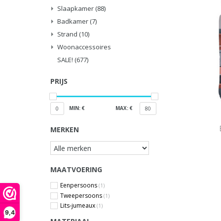
Slaapkamer
(88)
Badkamer
(7)
Strand
(10)
Woonaccessoires
SALE!
(677)
PRIJS
MIN: €
MAX: €
0
80
MERKEN
MAATVOERING
Eenpersoons
(1)
Tweepersoons
(1)
Lits-jumeaux
(1)
9,4