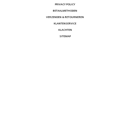
PRIVACY POLICY
BETAALMETHODEN
VERZENDEN & RETOURNEREN
KLANTENSERVICE
KLACHTEN
SITEMAP