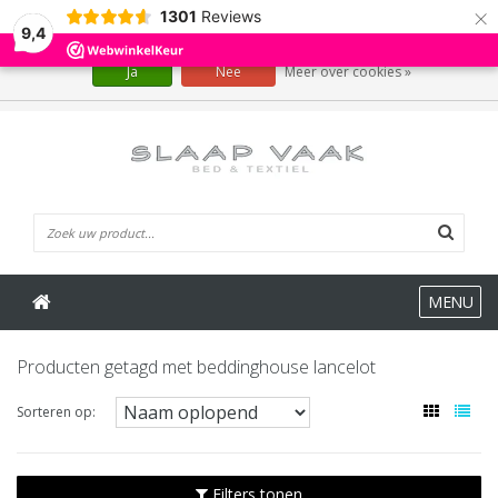
×
1301
Reviews
Wij slaan cookies op om onze website te verbeteren. Is dat akkoord?
9,4
Ja
Nee
Meer over cookies »
0 Artikelen
MENU
Producten getagd met beddinghouse lancelot
Sorteren op:
Filters tonen