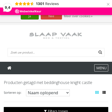
×
1301
Reviews
Wij slaan cookies op om onze website te verbeteren. Is dat akkoord?
9,4
Ja
Nee
Meer over cookies »
0 Artikelen
MENU
Producten getagd met beddinghouse knight castle
Sorteren op:
Filters tonen