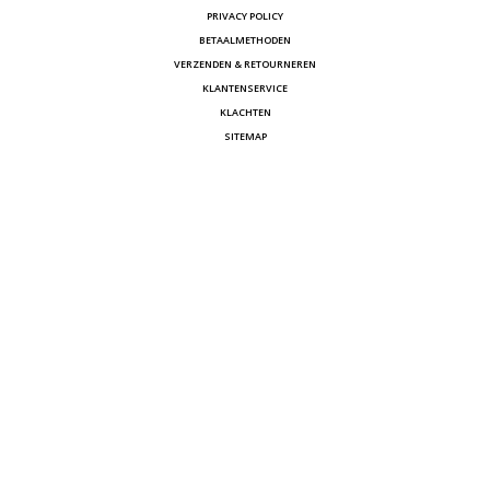
PRIVACY POLICY
BETAALMETHODEN
VERZENDEN & RETOURNEREN
KLANTENSERVICE
KLACHTEN
SITEMAP