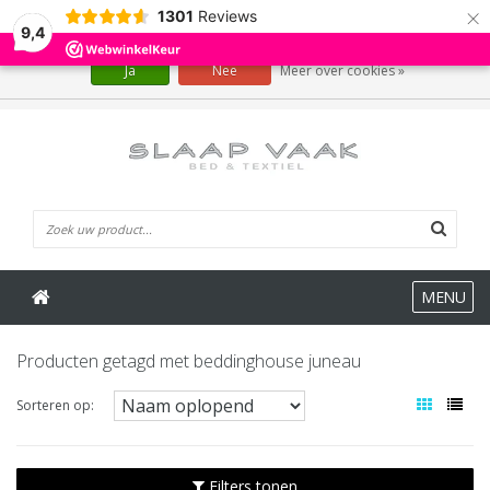
×
1301
Reviews
Wij slaan cookies op om onze website te verbeteren. Is dat akkoord?
9,4
Ja
Nee
Meer over cookies »
0 Artikelen
MENU
Producten getagd met beddinghouse juneau
Sorteren op:
Filters tonen