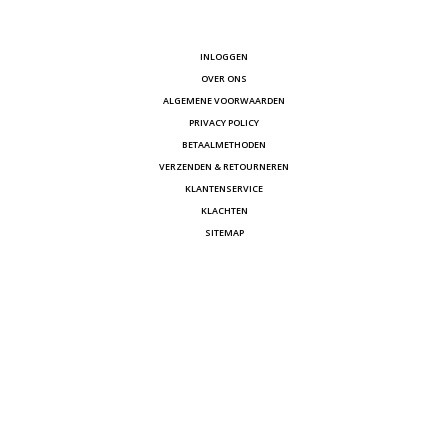
INLOGGEN
OVER ONS
ALGEMENE VOORWAARDEN
PRIVACY POLICY
BETAALMETHODEN
VERZENDEN & RETOURNEREN
KLANTENSERVICE
KLACHTEN
SITEMAP