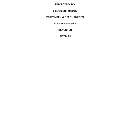
PRIVACY POLICY
BETAALMETHODEN
VERZENDEN & RETOURNEREN
KLANTENSERVICE
KLACHTEN
SITEMAP