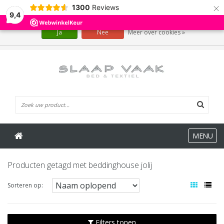
×
1300
Reviews
Wij slaan cookies op om onze website te verbeteren. Is dat akkoord?
9,4
Ja
Nee
Meer over cookies »
0 Artikelen
MENU
Producten getagd met beddinghouse jolij
Sorteren op:
Filters tonen