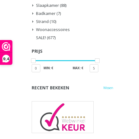
Slaapkamer
(88)
Badkamer
(7)
Strand
(10)
Woonaccessoires
SALE!
(677)
PRIJS
9,4
MIN: €
MAX: €
0
5
RECENT BEKEKEN
Wissen