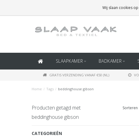
GRATIS BEZORGING BOVEN
€50
(BINNEN NEDERLAND)
Wij slaan cookies op
GRATIS BEZORGING BOVEN
€150
(BINNEN BELGIË)
SLAAPKAMER
BADKAMER
GRATIS VERZENDING VANAF €50 (NL)
VO
Home
/
Tags
/
beddinghouse gibson
Producten getagd met
Sorteren 
beddinghouse gibson
CATEGORIEËN