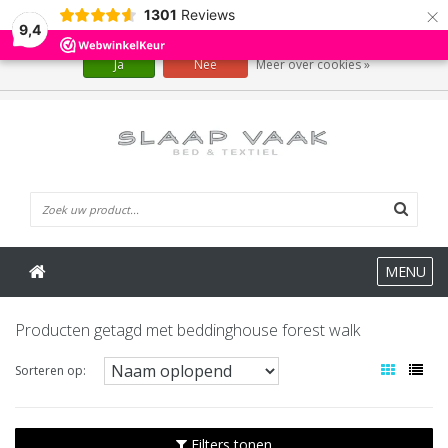
×
1301
Reviews
Wij slaan cookies op om onze website te verbeteren. Is dat akkoord?
9,4
Ja
Nee
Meer over cookies »
0 Artikelen
MENU
Producten getagd met beddinghouse forest walk
Sorteren op:
Filters tonen