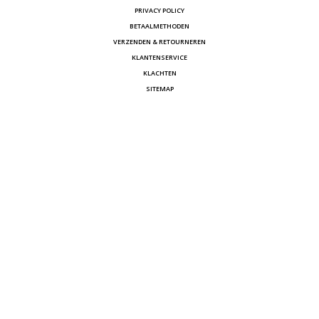
PRIVACY POLICY
BETAALMETHODEN
VERZENDEN & RETOURNEREN
KLANTENSERVICE
KLACHTEN
SITEMAP