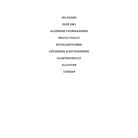
INLOGGEN
OVER ONS
ALGEMENE VOORWAARDEN
PRIVACY POLICY
BETAALMETHODEN
VERZENDEN & RETOURNEREN
KLANTENSERVICE
KLACHTEN
SITEMAP