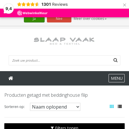
×
1301
Reviews
Wij slaan cookies op om onze website te verbeteren. Is dat akkoord?
9,4
Ja
Nee
Meer over cookies »
0 Artikelen
MENU
Producten getagd met beddinghouse filip
Sorteren op:
Filters tonen