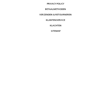
PRIVACY POLICY
BETAALMETHODEN
VERZENDEN & RETOURNEREN
KLANTENSERVICE
KLACHTEN
SITEMAP