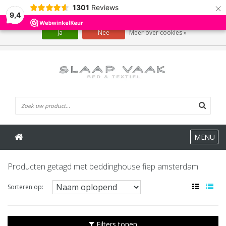
×
1301
Reviews
Wij slaan cookies op om onze website te verbeteren. Is dat akkoord?
9,4
Ja
Nee
Meer over cookies »
0 Artikelen
MENU
Producten getagd met beddinghouse fiep amsterdam
Sorteren op:
Filters tonen