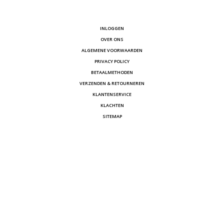
INLOGGEN
OVER ONS
ALGEMENE VOORWAARDEN
PRIVACY POLICY
BETAALMETHODEN
VERZENDEN & RETOURNEREN
KLANTENSERVICE
KLACHTEN
SITEMAP