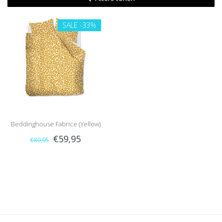
SALE
-33%
Beddinghouse Fabrice (Yellow)
€59,95
€89,95