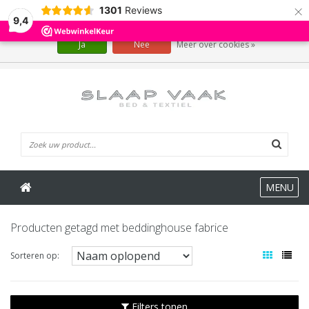
×
1301
Reviews
Wij slaan cookies op om onze website te verbeteren. Is dat akkoord?
9,4
Ja
Nee
Meer over cookies »
0 Artikelen
MENU
Producten getagd met beddinghouse fabrice
Sorteren op:
Filters tonen