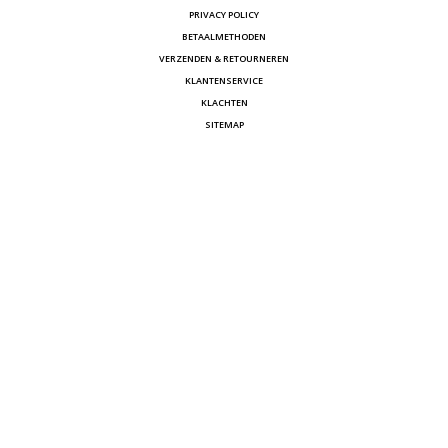
PRIVACY POLICY
BETAALMETHODEN
VERZENDEN & RETOURNEREN
KLANTENSERVICE
KLACHTEN
SITEMAP