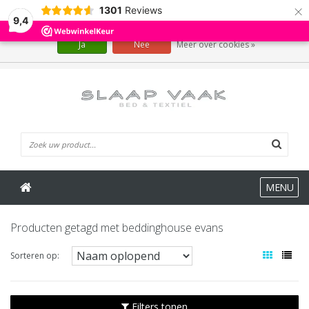
×
1301
Reviews
Wij slaan cookies op om onze website te verbeteren. Is dat akkoord?
9,4
Ja
Nee
Meer over cookies »
0 Artikelen
MENU
Producten getagd met beddinghouse evans
Sorteren op:
Filters tonen