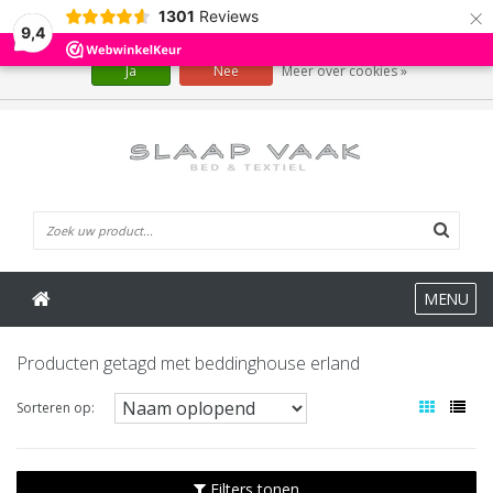
×
1301
Reviews
Wij slaan cookies op om onze website te verbeteren. Is dat akkoord?
9,4
Ja
Nee
Meer over cookies »
0 Artikelen
MENU
Producten getagd met beddinghouse erland
Sorteren op:
Filters tonen