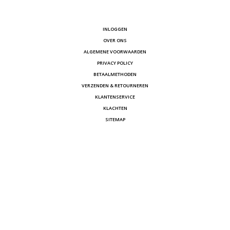
INLOGGEN
OVER ONS
ALGEMENE VOORWAARDEN
PRIVACY POLICY
BETAALMETHODEN
VERZENDEN & RETOURNEREN
KLANTENSERVICE
KLACHTEN
SITEMAP