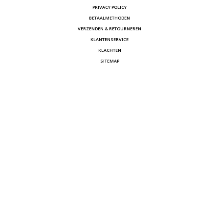
PRIVACY POLICY
BETAALMETHODEN
VERZENDEN & RETOURNEREN
KLANTENSERVICE
KLACHTEN
SITEMAP