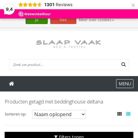
×
1301
Reviews
Wij slaan cookies op om onze website te verbeteren. Is dat akkoord?
9,4
Ja
Nee
Meer over cookies »
0 Artikelen
MENU
Producten getagd met beddinghouse deltana
Sorteren op:
Filters tonen