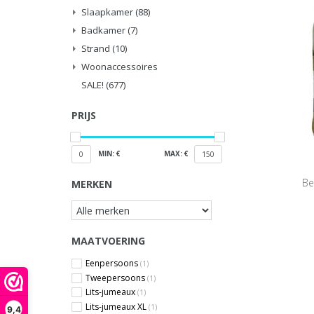
Slaapkamer
(88)
Badkamer
(7)
Strand
(10)
Woonaccessoires
SALE!
(677)
PRIJS
MIN: €
MAX: €
0
150
Be
MERKEN
MAATVOERING
Eenpersoons
(1)
Tweepersoons
(1)
Lits-jumeaux
(1)
Lits-jumeaux XL
(1)
9,4