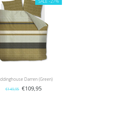
SALE
-27%
ddinghouse Darren (Green)
€109,95
€149,95