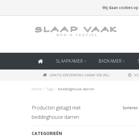
GRATIS BEZORGING BOVEN
€50
(BINNEN NEDERLAND)
Wij slaan cookies op
GRATIS BEZORGING BOVEN
€150
(BINNEN BELGIË)
SLAAPKAMER
BADKAMER
GRATIS VERZENDING VANAF €50 (NL)
VO
Home
/
Tags
/
beddinghouse darren
Producten getagd met
Sorteren 
beddinghouse darren
CATEGORIEËN