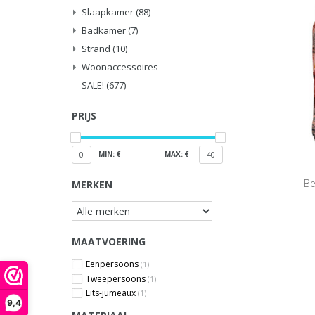
Slaapkamer
(88)
Badkamer
(7)
Strand
(10)
Woonaccessoires
SALE!
(677)
PRIJS
MIN: €
MAX: €
0
40
Be
MERKEN
MAATVOERING
Eenpersoons
(1)
Tweepersoons
(1)
Lits-jumeaux
(1)
9,4