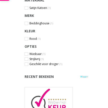
MATERIAAL
Satijn Katoen
(1)
MERK
Beddinghouse
(1)
KLEUR
Rood
(1)
OPTIES
Wasbaar
(1)
Strijkvrij
(1)
Geschikt voor droger
(1)
RECENT BEKEKEN
Wissen