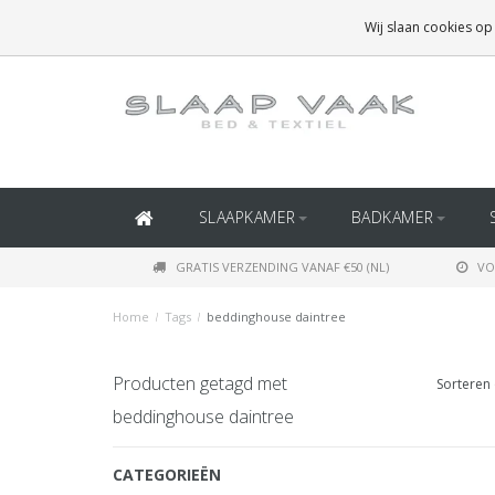
GRATIS BEZORGING BOVEN
€50
(BINNEN NEDERLAND)
Wij slaan cookies op
GRATIS BEZORGING BOVEN
€150
(BINNEN BELGIË)
SLAAPKAMER
BADKAMER
GRATIS VERZENDING VANAF €50 (NL)
VO
Home
/
Tags
/
beddinghouse daintree
Producten getagd met
Sorteren 
beddinghouse daintree
CATEGORIEËN