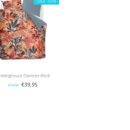
SALE
-50%
ddinghouse Daintree (Red)
€39,95
€79,95