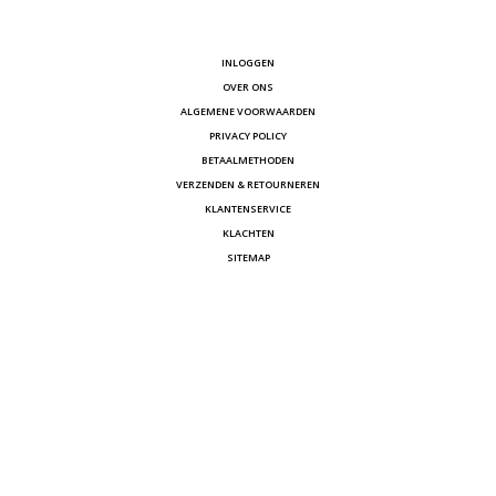
INLOGGEN
OVER ONS
ALGEMENE VOORWAARDEN
PRIVACY POLICY
BETAALMETHODEN
VERZENDEN & RETOURNEREN
KLANTENSERVICE
KLACHTEN
SITEMAP