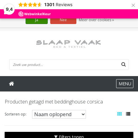
×
1301
Reviews
Wij slaan cookies op om onze website te verbeteren. Is dat akkoord?
9,4
Ja
Nee
Meer over cookies »
0 Artikelen
MENU
Producten getagd met beddinghouse corsica
Sorteren op:
Filters tonen