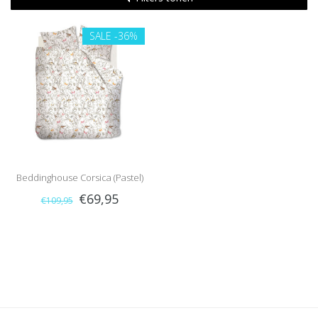
SALE
-36%
Beddinghouse Corsica (Pastel)
€69,95
€109,95