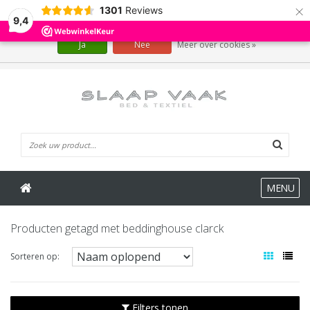
×
1301
Reviews
Wij slaan cookies op om onze website te verbeteren. Is dat akkoord?
9,4
Ja
Nee
Meer over cookies »
0 Artikelen
MENU
Producten getagd met beddinghouse clarck
Sorteren op:
Filters tonen