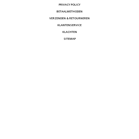
PRIVACY POLICY
BETAALMETHODEN
VERZENDEN & RETOURNEREN
KLANTENSERVICE
KLACHTEN
SITEMAP