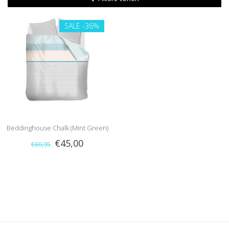
SALE
-36%
Beddinghouse Chalk (Mint Green)
€45,00
€69,95