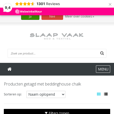
×
1301
Reviews
Wij slaan cookies op om onze website te verbeteren. Is dat akkoord?
9,4
Ja
Nee
Meer over cookies »
0 Artikelen
MENU
Producten getagd met beddinghouse chalk
Sorteren op:
Filters tonen