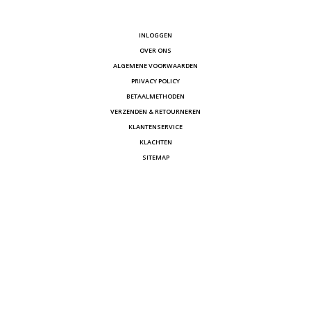
INLOGGEN
OVER ONS
ALGEMENE VOORWAARDEN
PRIVACY POLICY
BETAALMETHODEN
VERZENDEN & RETOURNEREN
KLANTENSERVICE
KLACHTEN
SITEMAP