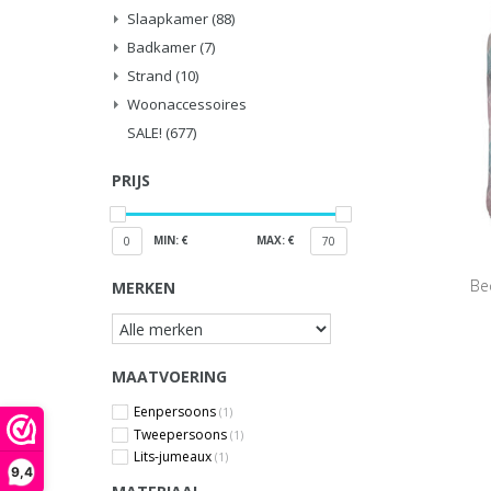
Slaapkamer
(88)
Badkamer
(7)
Strand
(10)
Woonaccessoires
SALE!
(677)
PRIJS
MIN: €
MAX: €
0
70
Be
MERKEN
MAATVOERING
Eenpersoons
(1)
Tweepersoons
(1)
Lits-jumeaux
(1)
9,4