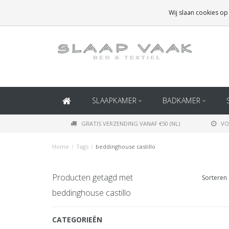
GRATIS BEZORGING BOVEN
€50
(BINNEN NEDERLAND)
Wij slaan cookies op
GRATIS BEZORGING BOVEN
€150
(BINNEN BELGIË)
SLAAPKAMER
BADKAMER
GRATIS VERZENDING VANAF €50 (NL)
VO
Home
/
Tags
/
beddinghouse castillo
Producten getagd met
Sorteren 
beddinghouse castillo
CATEGORIEËN