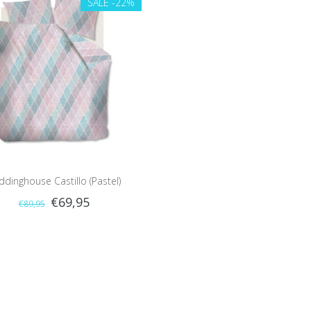
SALE
-22%
ddinghouse Castillo (Pastel)
€69,95
€89,95