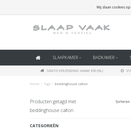
GRATIS BEZORGING BOVEN
€50
(BINNEN NEDERLAND)
Wij slaan cookies op
GRATIS BEZORGING BOVEN
€150
(BINNEN BELGIË)
SLAAPKAMER
BADKAMER
GRATIS VERZENDING VANAF €50 (NL)
VO
Home
/
Tags
/
beddinghouse calton
Producten getagd met
Sorteren 
beddinghouse calton
CATEGORIEËN