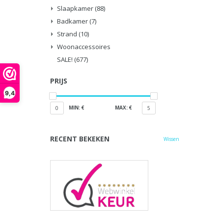
Slaapkamer
(88)
Badkamer
(7)
Strand
(10)
Woonaccessoires
SALE!
(677)
PRIJS
9,4
MIN: €
MAX: €
0
5
RECENT BEKEKEN
Wissen