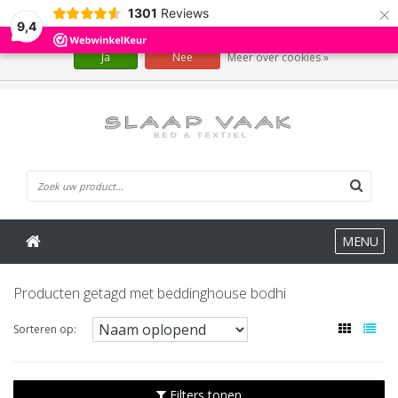
×
1301
Reviews
Wij slaan cookies op om onze website te verbeteren. Is dat akkoord?
9,4
Ja
Nee
Meer over cookies »
0 Artikelen
MENU
Producten getagd met beddinghouse bodhi
Sorteren op:
Filters tonen