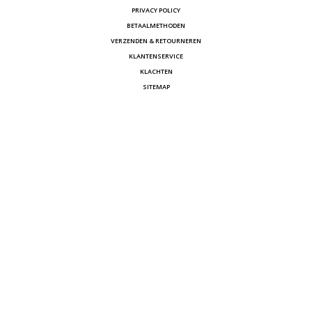
PRIVACY POLICY
BETAALMETHODEN
VERZENDEN & RETOURNEREN
KLANTENSERVICE
KLACHTEN
SITEMAP