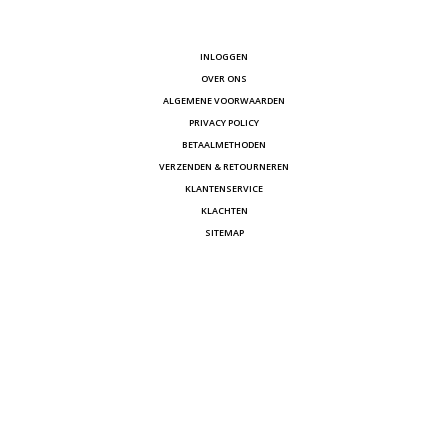
INLOGGEN
OVER ONS
ALGEMENE VOORWAARDEN
PRIVACY POLICY
BETAALMETHODEN
VERZENDEN & RETOURNEREN
KLANTENSERVICE
KLACHTEN
SITEMAP