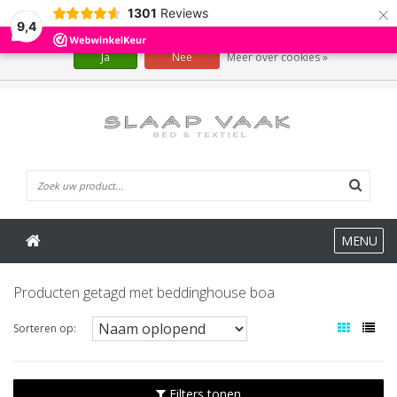
×
1301
Reviews
Wij slaan cookies op om onze website te verbeteren. Is dat akkoord?
9,4
Ja
Nee
Meer over cookies »
0 Artikelen
MENU
Producten getagd met beddinghouse boa
Sorteren op:
Filters tonen