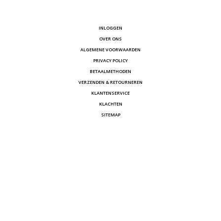
INLOGGEN
OVER ONS
ALGEMENE VOORWAARDEN
PRIVACY POLICY
BETAALMETHODEN
VERZENDEN & RETOURNEREN
KLANTENSERVICE
KLACHTEN
SITEMAP