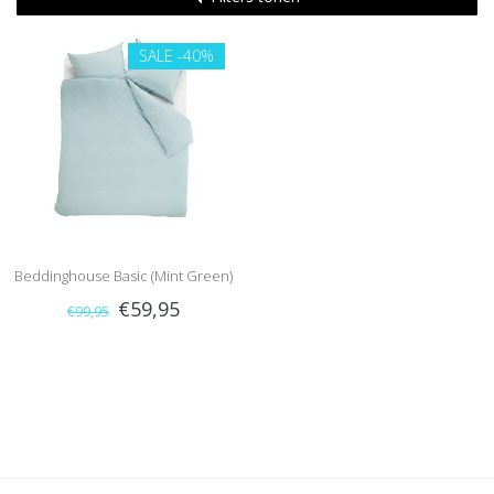
SALE
-40%
Beddinghouse Basic (Mint Green)
€59,95
€99,95