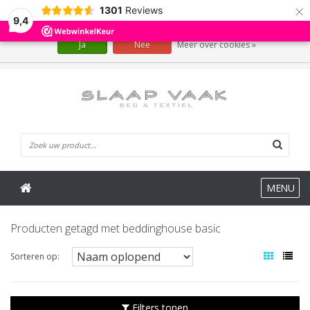
×
1301
Reviews
Wij slaan cookies op om onze website te verbeteren. Is dat akkoord?
9,4
Ja
Nee
Meer over cookies »
0 Artikelen
MENU
Producten getagd met beddinghouse basic
Sorteren op:
Filters tonen