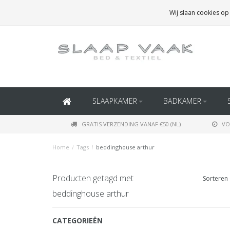
GRATIS BEZORGING BOVEN
€50
(BINNEN NEDERLAND)
Wij slaan cookies op
GRATIS BEZORGING BOVEN
€150
(BINNEN BELGIË)
SLAAPKAMER
BADKAMER
GRATIS VERZENDING VANAF €50 (NL)
VO
Home
/
Tags
/
beddinghouse arthur
Producten getagd met
Sorteren 
beddinghouse arthur
CATEGORIEËN