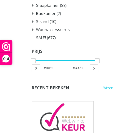
Slaapkamer
(88)
Badkamer
(7)
Strand
(10)
Woonaccessoires
SALE!
(677)
PRIJS
9,4
MIN: €
MAX: €
0
5
RECENT BEKEKEN
Wissen