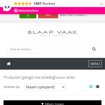
×
1301
Reviews
Wij slaan cookies op om onze website te verbeteren. Is dat akkoord?
9,4
Ja
Nee
Meer over cookies »
0 Artikelen
MENU
Producten getagd met beddinghouse alster
Sorteren op:
Filters tonen