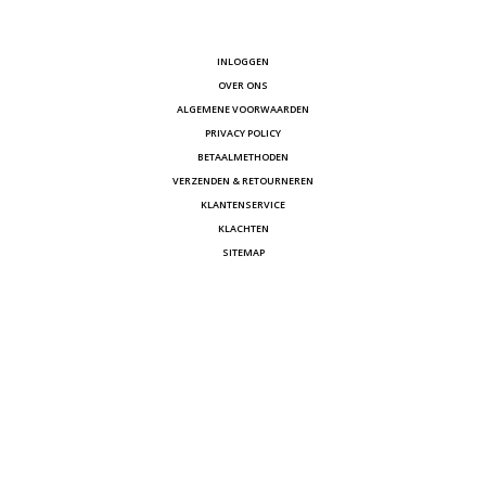
INLOGGEN
OVER ONS
ALGEMENE VOORWAARDEN
PRIVACY POLICY
BETAALMETHODEN
VERZENDEN & RETOURNEREN
KLANTENSERVICE
KLACHTEN
SITEMAP