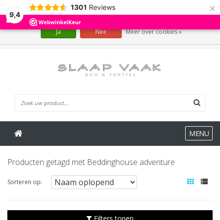
×
1301
Reviews
Wij slaan cookies op om onze website te verbeteren. Is dat akkoord?
9,4
Ja
Nee
Meer over cookies »
0 Artikelen
MENU
Producten getagd met Beddinghouse adventure
Sorteren op:
Filters tonen