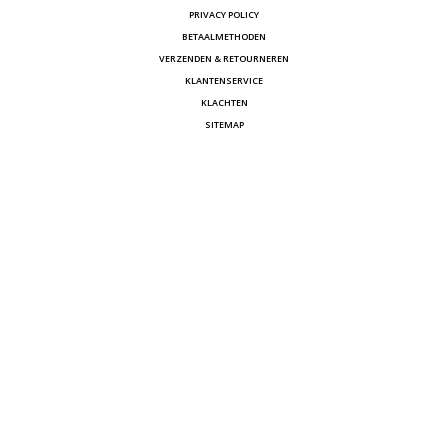
PRIVACY POLICY
BETAALMETHODEN
VERZENDEN & RETOURNEREN
KLANTENSERVICE
KLACHTEN
SITEMAP