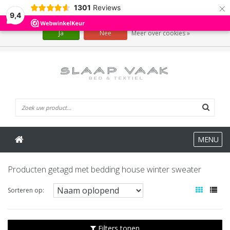
×
1301
Reviews
Wij slaan cookies op om onze website te verbeteren. Is dat akkoord?
9,4
Ja
Nee
Meer over cookies »
0 Artikelen
MENU
Producten getagd met bedding house winter sweater
Sorteren op:
Filters tonen