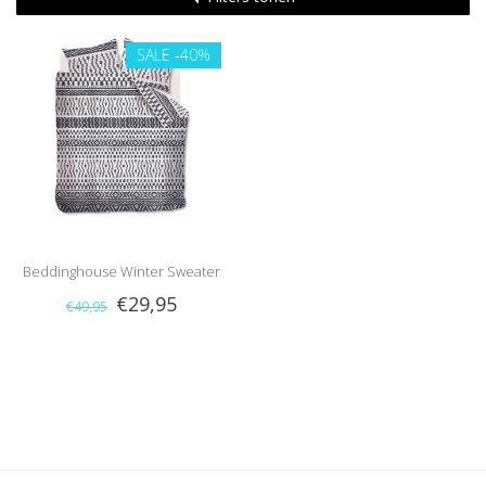
SALE
-40%
Beddinghouse Winter Sweater
€29,95
€49,95
(Antraciet)