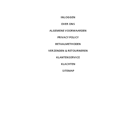
INLOGGEN
OVER ONS
ALGEMENE VOORWAARDEN
PRIVACY POLICY
BETAALMETHODEN
VERZENDEN & RETOURNEREN
KLANTENSERVICE
KLACHTEN
SITEMAP