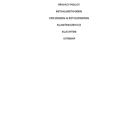
PRIVACY POLICY
BETAALMETHODEN
VERZENDEN & RETOURNEREN
KLANTENSERVICE
KLACHTEN
SITEMAP