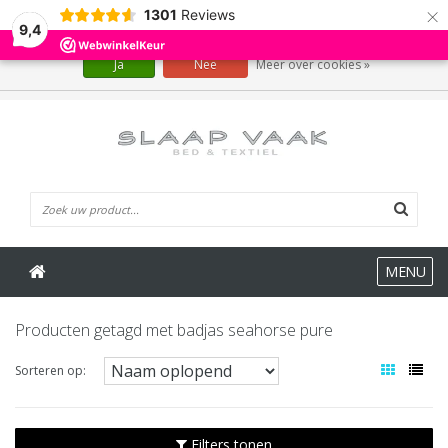
×
1301
Reviews
Wij slaan cookies op om onze website te verbeteren. Is dat akkoord?
9,4
Ja
Nee
Meer over cookies »
0 Artikelen
MENU
Producten getagd met badjas seahorse pure
Sorteren op:
Filters tonen