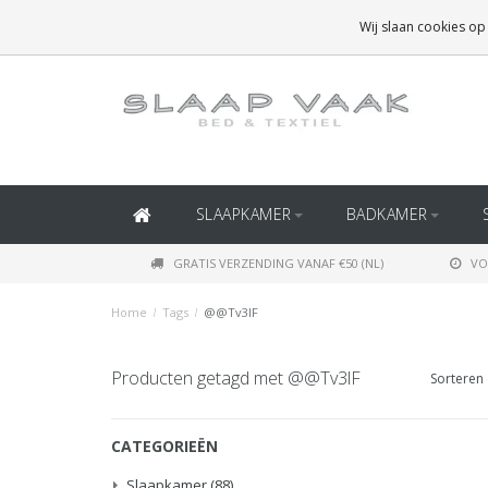
GRATIS BEZORGING BOVEN
€50
(BINNEN NEDERLAND)
Wij slaan cookies op
GRATIS BEZORGING BOVEN
€150
(BINNEN BELGIË)
SLAAPKAMER
BADKAMER
GRATIS VERZENDING VANAF €50 (NL)
VO
Home
/
Tags
/
@@Tv3lF
Producten getagd met @@Tv3lF
Sorteren 
CATEGORIEËN
Slaapkamer
(88)