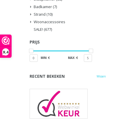
Badkamer
(7)
Strand
(10)
Woonaccessoires
SALE!
(677)
PRIJS
9,4
MIN: €
MAX: €
0
5
RECENT BEKEKEN
Wissen