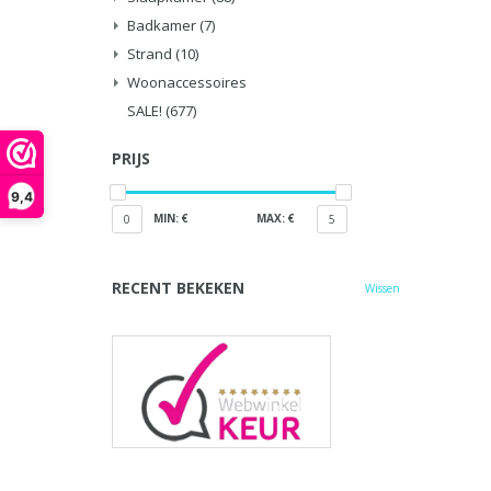
Badkamer
(7)
Strand
(10)
Woonaccessoires
SALE!
(677)
PRIJS
9,4
MIN: €
MAX: €
0
5
RECENT BEKEKEN
Wissen