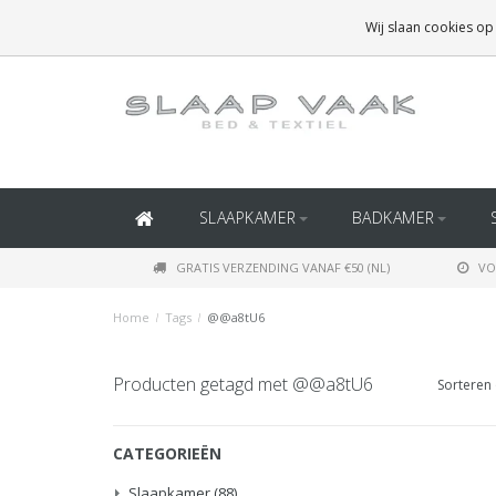
GRATIS BEZORGING BOVEN
€50
(BINNEN NEDERLAND)
Wij slaan cookies op
GRATIS BEZORGING BOVEN
€150
(BINNEN BELGIË)
SLAAPKAMER
BADKAMER
GRATIS VERZENDING VANAF €50 (NL)
VO
Home
/
Tags
/
@@a8tU6
Producten getagd met @@a8tU6
Sorteren 
CATEGORIEËN
Slaapkamer
(88)