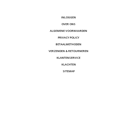
INLOGGEN
OVER ONS
ALGEMENE VOORWAARDEN
PRIVACY POLICY
BETAALMETHODEN
VERZENDEN & RETOURNEREN
KLANTENSERVICE
KLACHTEN
SITEMAP