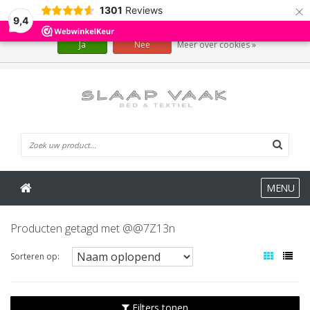
×
1301
Reviews
Wij slaan cookies op om onze website te verbeteren. Is dat akkoord?
9,4
Ja
Nee
Meer over cookies »
0 Artikelen
MENU
Producten getagd met @@7Z13n
Sorteren op:
Filters tonen