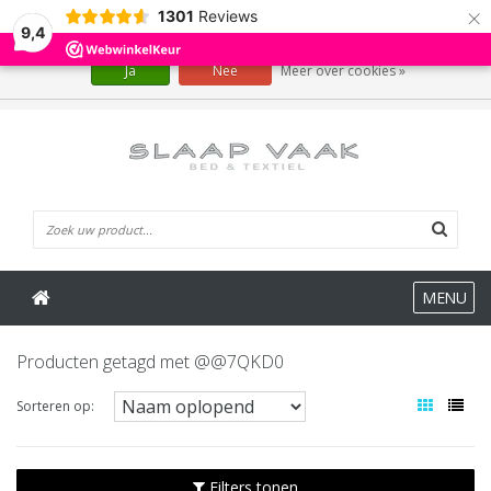
×
1301
Reviews
Wij slaan cookies op om onze website te verbeteren. Is dat akkoord?
9,4
Ja
Nee
Meer over cookies »
0 Artikelen
MENU
Producten getagd met @@7QKD0
Sorteren op:
Filters tonen