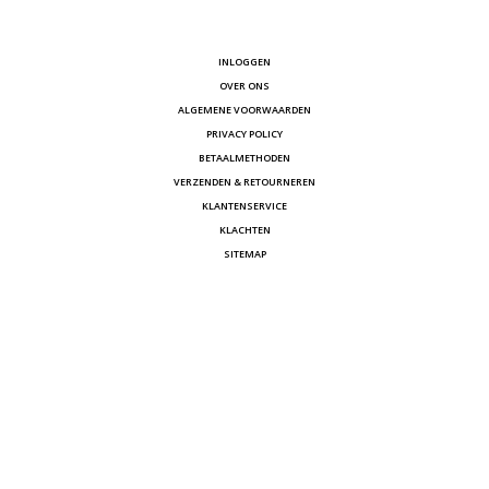
INLOGGEN
OVER ONS
ALGEMENE VOORWAARDEN
PRIVACY POLICY
BETAALMETHODEN
VERZENDEN & RETOURNEREN
KLANTENSERVICE
KLACHTEN
SITEMAP