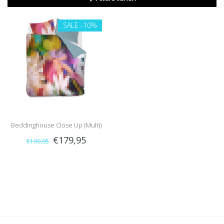
SALE
-10%
Beddinghouse Close Up (Multi)
€179,95
€199,95