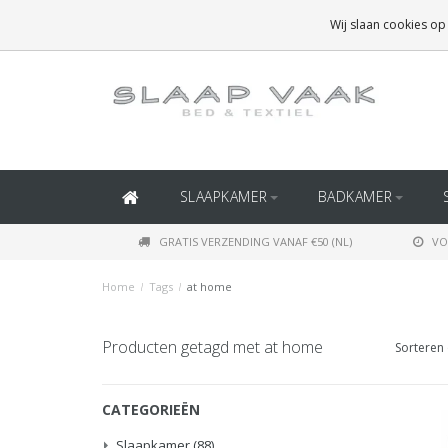
GRATIS BEZORGING BOVEN
€50
(BINNEN NEDERLAND)
Wij slaan cookies op
GRATIS BEZORGING BOVEN
€150
(BINNEN BELGIË)
SLAAPKAMER
BADKAMER
GRATIS VERZENDING VANAF €50 (NL)
VO
Home
/
Tags
/
at home
Producten getagd met at home
Sorteren 
CATEGORIEËN
Slaapkamer
(88)