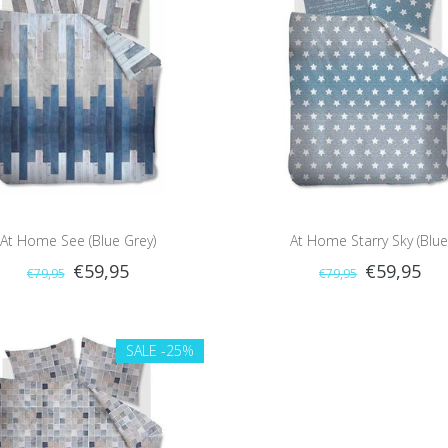
At Home See (Blue Grey)
At Home Starry Sky (Blue
€59,95
€59,95
€79,95
€79,95
SALE
-25%