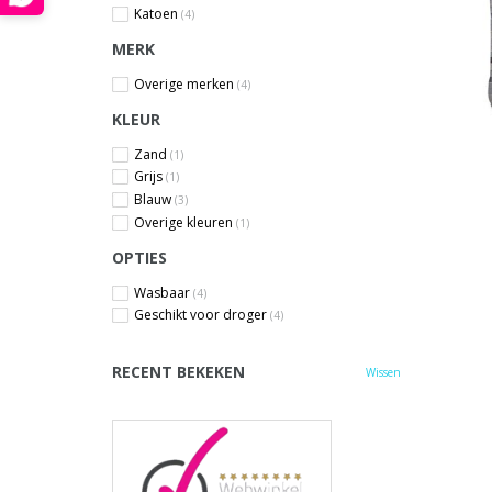
Katoen
(4)
MERK
Overige merken
(4)
KLEUR
Zand
(1)
Grijs
(1)
Blauw
(3)
Overige kleuren
(1)
OPTIES
Wasbaar
(4)
Geschikt voor droger
(4)
RECENT BEKEKEN
Wissen