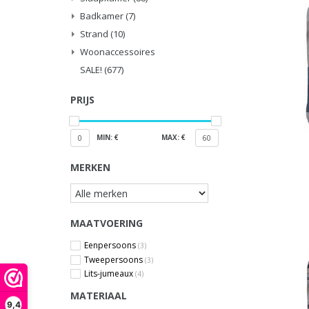
Badkamer
(7)
Strand
(10)
Woonaccessoires
SALE!
(677)
PRIJS
MIN: €
MAX: €
0
60
MERKEN
MAATVOERING
Eenpersoons
(3)
Tweepersoons
(3)
Lits-jumeaux
(4)
MATERIAAL
9,4