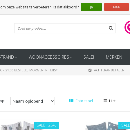
 om onze website te verbeteren. Is dat akkoord?
Ja
Nee
STRAND
WOONACCESSOIRES
SALE!
MERKEN
OR 21:00 BESTELD, MORGEN IN HUIS*
ACHTERAF BETALEN
op:
Foto-tabel
Lijst
SALE
-25%
SAL