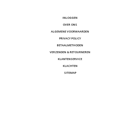
INLOGGEN
OVER ONS
ALGEMENE VOORWAARDEN
PRIVACY POLICY
BETAALMETHODEN
VERZENDEN & RETOURNEREN
KLANTENSERVICE
KLACHTEN
SITEMAP