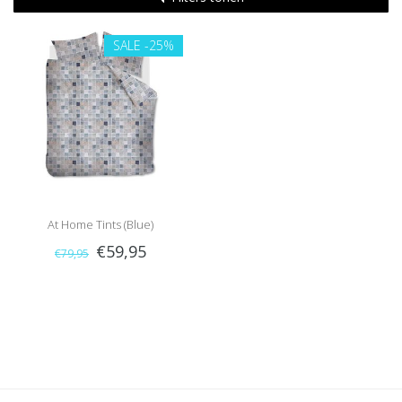
SALE
-25%
At Home Tints (Blue)
€59,95
€79,95