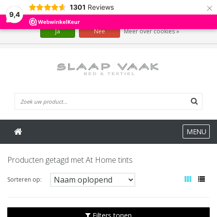
×
1301
Reviews
Wij slaan cookies op om onze website te verbeteren. Is dat akkoord?
9,4
Ja
Nee
Meer over cookies »
0 Artikelen
MENU
Producten getagd met At Home tints
Sorteren op:
Filters tonen